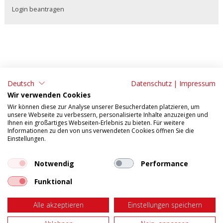
Login beantragen
Deutsch
Datenschutz
|
Impressum
ADRESSE:
KONTAKT:
Wir verwenden Cookies
Tonet AG
Tel: 062 295 09 11
Wir können diese zur Analyse unserer Besucherdaten platzieren, um
unsere Webseite zu verbessern, personalisierte Inhalte anzuzeigen und
Aarefeldstrasse 18
Fax: 062 295 09 55
Ihnen ein großartiges Webseiten-Erlebnis zu bieten. Für weitere
Informationen zu den von uns verwendeten Cookies öffnen Sie die
4658 Däniken
E-Mail:
verkauf@tonet.ch
Einstellungen.
AGB
Impressum
Tosca Mobile
Datenschutzerklärung
Notwendig
Performance
Funktional
Web-Mail
Öffnungszeiten: Montag - Donnerstag: 07.30 - 12.00 / 13.00 -
17.00 Freitag: 07.30 - 12.00 / 13.00 - 16.00
Alle akzeptieren
Einstellungen speichern