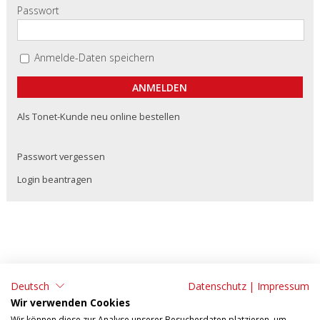
Passwort
Anmelde-Daten speichern
Als Tonet-Kunde neu online bestellen
Passwort vergessen
Login beantragen
Deutsch
Datenschutz
|
Impressum
ADRESSE:
KONTAKT:
Wir verwenden Cookies
Tonet AG
Tel: 062 295 09 11
Wir können diese zur Analyse unserer Besucherdaten platzieren, um