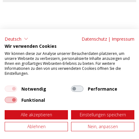
Deutsch
Datenschutz
|
Impressum
ADRESSE:
KONTAKT:
Wir verwenden Cookies
Tonet AG
Tel: 062 295 09 11
Wir können diese zur Analyse unserer Besucherdaten platzieren, um
unsere Webseite zu verbessern, personalisierte Inhalte anzuzeigen und
Aarefeldstrasse 18
Fax: 062 295 09 55
Ihnen ein großartiges Webseiten-Erlebnis zu bieten. Für weitere
Informationen zu den von uns verwendeten Cookies öffnen Sie die
4658 Däniken
E-Mail:
verkauf@tonet.ch
Einstellungen.
AGB
Impressum
Tosca Mobile
Datenschutzerklärung
Notwendig
Performance
Funktional
Web-Mail
Öffnungszeiten: Montag - Donnerstag: 07.30 - 12.00 / 13.00 -
17.00 Freitag: 07.30 - 12.00 / 13.00 - 16.00
Alle akzeptieren
Einstellungen speichern
Ablehnen
Nein, anpassen