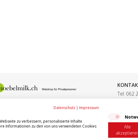
KONTAK
Tel: 062 
Fax: 062
Datenschutz
|
Impressum
E-Mail:
ve
Notw
ebseite zu verbessern, personalisierte Inhalte
itere Informationen zu den von uns verwendeten Cookies
Alle
akzeptiere
0 - 17.00 Freitag: 07.30 - 12.00 / 13.00 - 16.00