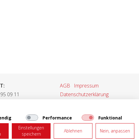
T:
AGB
Impressum
295 09 11
Datenschutzerklärung
 295 09 55
rkauf@tonet.ch
Web-Mail
endig
Performance
Funktional
Einstellungen
Ablehnen
Nein, anpassen
n
speichern