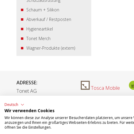
Schutzausrüstung
Schaum + Silikon
Abverkauf / Restposten
Hygieneartikel
Tonet Merch
Wagner-Produkte (extern)
ADRESSE:
Tosca Mobile
Tonet AG
Aarefeldstrasse 18
Deutsch
4658 Däniken
Wir verwenden Cookies
Wir können diese zur Analyse unserer Besucherdaten platzieren, um unsere W
anzuzeigen und Ihnen ein großartiges Webseiten-Erlebnis zu bieten. Für we
öffnen Sie die Einstellungen.
Öffnungszeiten: Montag - Donnerstag: 07.30 - 12.00 / 13.0