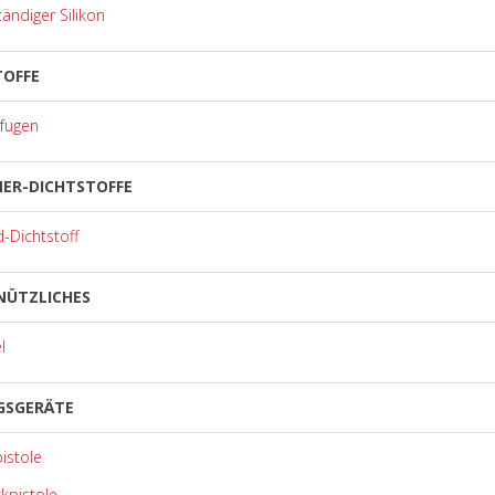
ändiger Silikon
TOFFE
fugen
MER-DICHTSTOFFE
d-Dichtstoff
NÜTZLICHES
l
GSGERÄTE
pistole
kpistole