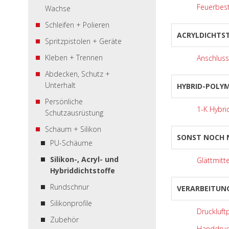
Feuerbest
Wachse
Schleifen + Polieren
ACRYLDICHTS
Spritzpistolen + Geräte
Kleben + Trennen
Anschluss
Abdecken, Schutz +
Unterhalt
HYBRID-POLY
Persönliche
1-K Hybri
Schutzausrüstung
Schaum + Silikon
SONST NOCH 
PU-Schäume
Silikon-, Acryl- und
Glättmitte
Hybriddichtstoffe
Rundschnur
VERARBEITUN
Silikonprofile
Druckluft
Zubehör
Handdruc