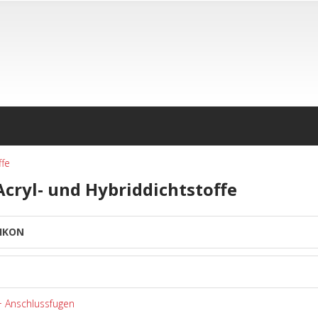
ffe
 Acryl- und Hybriddichtstoffe
IKON
+ Anschlussfugen