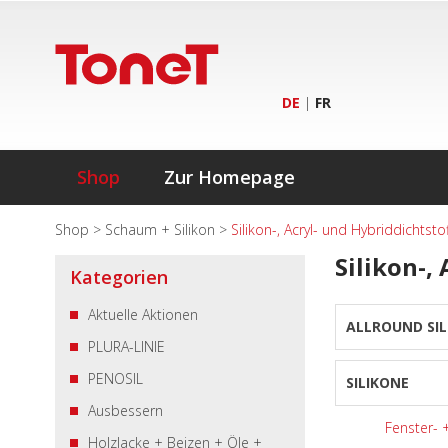
DE
|
FR
Shop
Zur Homepage
Shop
>
Schaum + Silikon
>
Silikon-, Acryl- und Hybriddichtsto
Silikon-,
Kategorien
Aktuelle Aktionen
ALLROUND SIL
PLURA-LINIE
PENOSIL
SILIKONE
Ausbessern
Fenster- 
Holzlacke + Beizen + Öle +