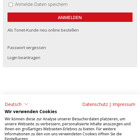
Anmelde-Daten speichern
Als Tonet-Kunde neu online bestellen
Passwort vergessen
Login beantragen
Deutsch
Datenschutz
|
Impressum
ADRESSE:
KONTAKT:
Wir verwenden Cookies
Tonet AG
Tel: 062 295 09 11
Wir können diese zur Analyse unserer Besucherdaten platzieren, um
unsere Webseite zu verbessern, personalisierte Inhalte anzuzeigen und
Aarefeldstrasse 18
Fax: 062 295 09 55
Ihnen ein großartiges Webseiten-Erlebnis zu bieten. Für weitere
Informationen zu den von uns verwendeten Cookies öffnen Sie die
4658 Däniken
E-Mail:
verkauf@tonet.ch
Einstellungen.