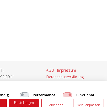
T:
AGB
Impressum
295 09 11
Datenschutzerklärung
 295 09 55
rkauf@tonet.ch
Web-Mail
endig
Performance
Funktional
Einstellungen
Ablehnen
Nein, anpassen