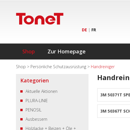
DE
|
FR
Shop
Zur Homepage
Shop
>
Persönliche Schutzausrüstung
>
Handreiniger
Handrein
Kategorien
Aktuelle Aktionen
3M 50371T SP
PLURA-LINIE
PENOSIL
3M 50367T SC
Ausbessern
Holzlacke + Beizen + Öle +