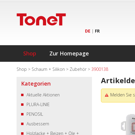
DE
|
FR
Shop
Zur Homepage
Shop
>
Schaum + Silikon
>
Zubehör
>
3900138
Artikelde
Kategorien
Aktuelle Aktionen
Melden Sie s
PLURA-LINIE
PENOSIL
Ausbessern
Holzlacke + Beizen + Öle +