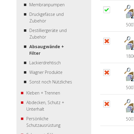
Membranpumpen
Druckgefässe und
Zubehör
500
Destilliergeräte und
Zubehör
Absaugwände +
Filter
180
Lackierdrehtisch
Wagner Produkte
Sonst noch Nützliches
500
Kleben + Trennen
Abdecken, Schutz +
Unterhalt
Persönliche
500
Schutzausrüstung