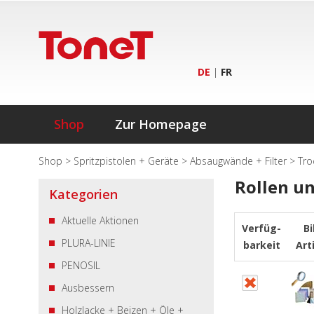
DE
|
FR
Shop
Zur Homepage
Shop
>
Spritzpistolen + Geräte
>
Absaugwände + Filter
>
Tro
Rollen u
Kategorien
Aktuelle Aktionen
Verfüg-
Bi
PLURA-LINIE
barkeit
Art
PENOSIL
Ausbessern
Holzlacke + Beizen + Öle +