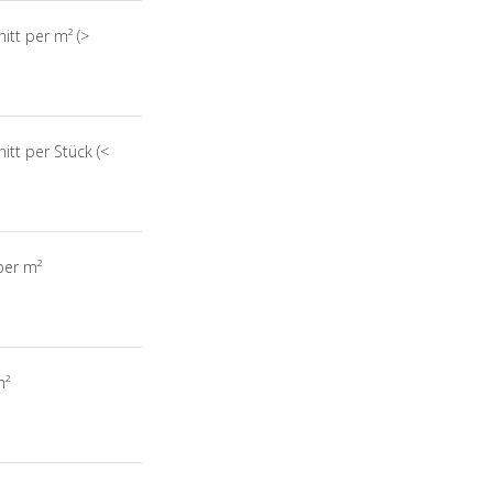
itt per m² (>
itt per Stück (<
per m²
m²