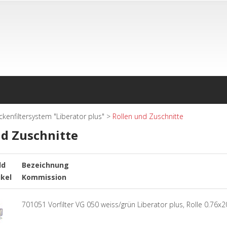
ckenfiltersystem "Liberator plus"
>
Rollen und Zuschnitte
nd Zuschnitte
ld
Bezeichnung
ikel
Kommission
701051 Vorfilter VG 050 weiss/grün Liberator plus, Rolle 0.76x