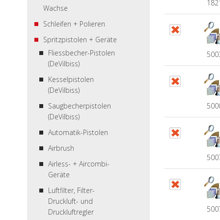
182
Wachse
Schleifen + Polieren
Spritzpistolen + Geräte
Fliessbecher-Pistolen
500
(DeVilbiss)
Kesselpistolen
(DeVilbiss)
Saugbecherpistolen
500
(DeVilbiss)
Automatik-Pistolen
Airbrush
500
Airless- + Aircombi-
Geräte
Luftfilter, Filter-
Druckluft- und
500
Druckluftregler