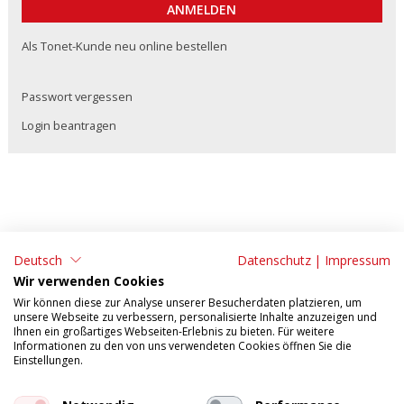
Als Tonet-Kunde neu online bestellen
Passwort vergessen
Login beantragen
Deutsch
Datenschutz
|
Impressum
ADRESSE:
KONTAKT:
Wir verwenden Cookies
Tonet AG
Tel: 062 295 09 11
Wir können diese zur Analyse unserer Besucherdaten platzieren, um
unsere Webseite zu verbessern, personalisierte Inhalte anzuzeigen und
Aarefeldstrasse 18
Fax: 062 295 09 55
Ihnen ein großartiges Webseiten-Erlebnis zu bieten. Für weitere
Informationen zu den von uns verwendeten Cookies öffnen Sie die
4658 Däniken
E-Mail:
verkauf@tonet.ch
Einstellungen.
AGB
Impressum
Tosca Mobile
Datenschutzerklärung