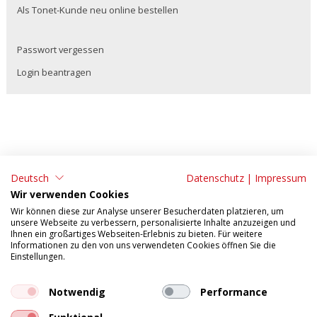
Als Tonet-Kunde neu online bestellen
Passwort vergessen
Login beantragen
Deutsch
Datenschutz
|
Impressum
ADRESSE:
KONTAKT:
Wir verwenden Cookies
Tonet AG
Tel: 062 295 09 11
Wir können diese zur Analyse unserer Besucherdaten platzieren, um
unsere Webseite zu verbessern, personalisierte Inhalte anzuzeigen und
Aarefeldstrasse 18
Fax: 062 295 09 55
Ihnen ein großartiges Webseiten-Erlebnis zu bieten. Für weitere
Informationen zu den von uns verwendeten Cookies öffnen Sie die
4658 Däniken
E-Mail:
verkauf@tonet.ch
Einstellungen.
AGB
Impressum
Tosca Mobile
Datenschutzerklärung
Notwendig
Performance