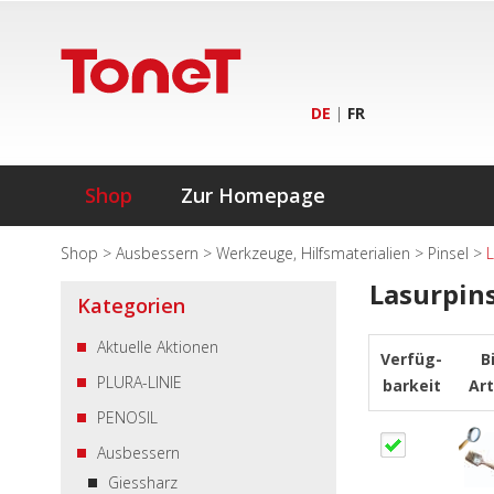
DE
|
FR
Shop
Zur Homepage
Shop
>
Ausbessern
>
Werkzeuge, Hilfsmaterialien
>
Pinsel
>
L
Lasurpin
Kategorien
Aktuelle Aktionen
Verfüg-
B
PLURA-LINIE
barkeit
Art
PENOSIL
Ausbessern
Giessharz