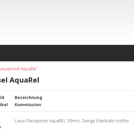
asurpinsel AquaRel
sel AquaRel
ild
Bezeichnung
ikel
Kommission
Lasur-Flachpinsel AquaREL 30mm, Zwinge Edelstahl rostfrei