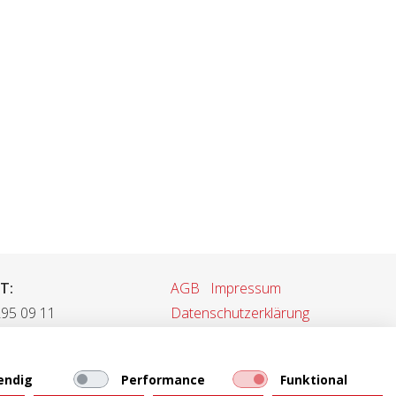
T:
AGB
Impressum
295 09 11
Datenschutzerklärung
 295 09 55
rkauf@tonet.ch
Web-Mail
endig
Performance
Funktional