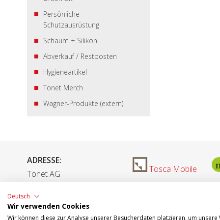
Persönliche
Schutzausrüstung
Schaum + Silikon
Abverkauf / Restposten
Hygieneartikel
Tonet Merch
Wagner-Produkte (extern)
ADRESSE:
Tosca Mobile
Tonet AG
Aarefeldstrasse 18
Deutsch
4658 Däniken
Wir verwenden Cookies
Wir können diese zur Analyse unserer Besucherdaten platzieren, um unsere W