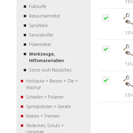
131
Füllstoffe
Retuschiermittel
Sprühlack
131
Servicekoffer
Poliermittel
Werkzeuge,
Hilfsmaterialien
131
Sonst noch Nützliches
Holzlacke + Beizen + Öle +
Wachse
131
Schleifen + Polieren
Spritzpistolen + Geräte
Kleben + Trennen
Abdecken, Schutz +
Unterhalt