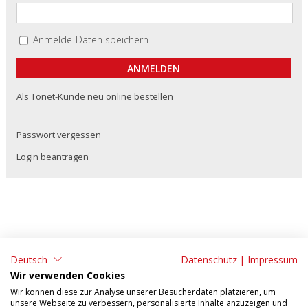
Anmelde-Daten speichern
Als Tonet-Kunde neu online bestellen
Passwort vergessen
Login beantragen
Deutsch
Datenschutz
|
Impressum
ADRESSE:
KONTAKT:
Wir verwenden Cookies
Tonet AG
Tel: 062 295 09 11
Wir können diese zur Analyse unserer Besucherdaten platzieren, um
unsere Webseite zu verbessern, personalisierte Inhalte anzuzeigen und