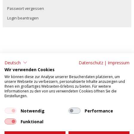
Passwort vergessen
Login beantragen
Deutsch
Datenschutz
|
Impressum
ADRESSE:
KONTAKT:
Wir verwenden Cookies
Tonet AG
Tel: 062 295 09 11
Wir können diese zur Analyse unserer Besucherdaten platzieren, um
unsere Webseite zu verbessern, personalisierte Inhalte anzuzeigen und
Aarefeldstrasse 18
Fax: 062 295 09 55
Ihnen ein großartiges Webseiten-Erlebnis zu bieten. Für weitere
Informationen zu den von uns verwendeten Cookies öffnen Sie die
4658 Däniken
E-Mail:
verkauf@tonet.ch
Einstellungen.
AGB
Impressum
Tosca Mobile
Datenschutzerklärung
Notwendig
Performance
Funktional
Web-Mail
Öffnungszeiten: Montag - Donnerstag: 07.30 - 12.00 / 13.00 -