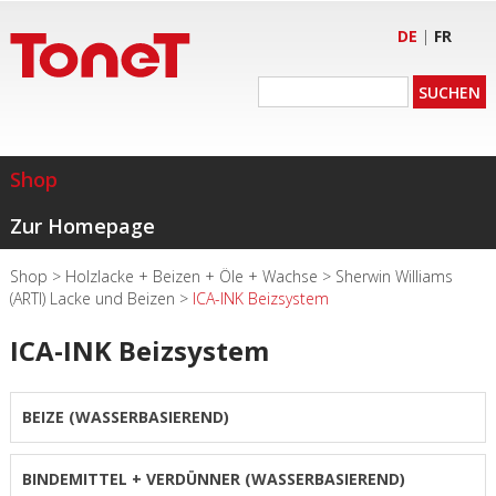
DE
|
FR
Shop
Zur Homepage
Shop
>
Holzlacke + Beizen + Öle + Wachse
>
Sherwin Williams
(ARTI) Lacke und Beizen
>
ICA-INK Beizsystem
ICA-INK Beizsystem
BEIZE (WASSERBASIEREND)
BINDEMITTEL + VERDÜNNER (WASSERBASIEREND)