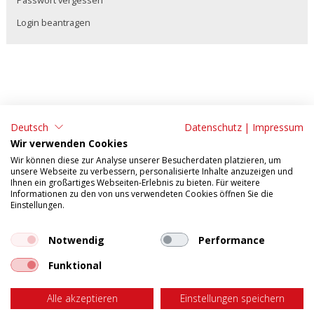
Passwort vergessen
Login beantragen
Deutsch
Datenschutz
|
Impressum
ADRESSE:
KONTAKT:
Wir verwenden Cookies
Tonet AG
Tel: 062 295 09 11
Wir können diese zur Analyse unserer Besucherdaten platzieren, um
unsere Webseite zu verbessern, personalisierte Inhalte anzuzeigen und
Aarefeldstrasse 18
Fax: 062 295 09 55
Ihnen ein großartiges Webseiten-Erlebnis zu bieten. Für weitere
Informationen zu den von uns verwendeten Cookies öffnen Sie die
4658 Däniken
E-Mail:
verkauf@tonet.ch
Einstellungen.
AGB
Impressum
Tosca Mobile
Datenschutzerklärung
Notwendig
Performance
Funktional
Web-Mail
Öffnungszeiten: Montag - Donnerstag: 07.30 - 12.00 / 13.00 -
17.00 Freitag: 07.30 - 12.00 / 13.00 - 16.00
Alle akzeptieren
Einstellungen speichern