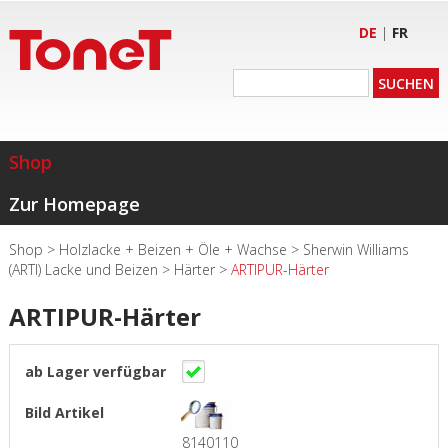
DE
|
FR
Shop
Zur Homepage
Shop
>
Holzlacke + Beizen + Öle + Wachse
>
Sherwin Williams
(ARTI) Lacke und Beizen
>
Härter
>
ARTIPUR-Härter
ARTIPUR-Härter
8140110