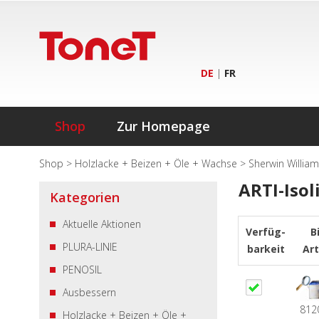
DE
|
FR
Shop
Zur Homepage
Shop
>
Holzlacke + Beizen + Öle + Wachse
>
Sherwin William
ARTI-Isol
Kategorien
Aktuelle Aktionen
Verfüg-
B
PLURA-LINIE
barkeit
Art
PENOSIL
Ausbessern
812
Holzlacke + Beizen + Öle +