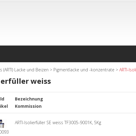
s (ARTI) Lacke und Beizen
>
Pigmentlacke und -konzentrate
>
ARTI-Isol
ierfüller weiss
ild
Bezeichnung
ikel
Kommission
ARTI-Isolierfüller SE weiss TF3005-9001K, 5Kg
0093