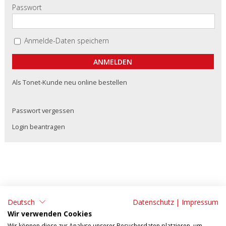
Passwort
Anmelde-Daten speichern
Als Tonet-Kunde neu online bestellen
Passwort vergessen
Login beantragen
Deutsch
Datenschutz
|
Impressum
ADRESSE:
KONTAKT:
Wir verwenden Cookies
Tonet AG
Tel: 062 295 09 11
Wir können diese zur Analyse unserer Besucherdaten platzieren, um