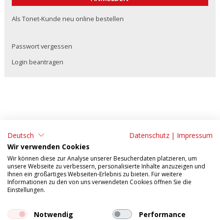
Als Tonet-Kunde neu online bestellen
Passwort vergessen
Login beantragen
Deutsch
Datenschutz
|
Impressum
ADRESSE:
KONTAKT:
Wir verwenden Cookies
Tonet AG
Tel: 062 295 09 11
Wir können diese zur Analyse unserer Besucherdaten platzieren, um
unsere Webseite zu verbessern, personalisierte Inhalte anzuzeigen und
Aarefeldstrasse 18
Fax: 062 295 09 55
Ihnen ein großartiges Webseiten-Erlebnis zu bieten. Für weitere
Informationen zu den von uns verwendeten Cookies öffnen Sie die
4658 Däniken
E-Mail:
verkauf@tonet.ch
Einstellungen.
AGB
Impressum
Tosca Mobile
Datenschutzerklärung
Notwendig
Performance