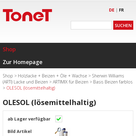
DE
|
FR
Shop
Zur Homepage
Shop
>
Holzlacke + Beizen + Öle + Wachse
>
Sherwin Williams
(ARTI) Lacke und Beizen
>
ARTIMIX für Beizen
>
Basis Beizen farblos
>
OLESOL (lösemittelhaltig)
OLESOL (lösemittelhaltig)