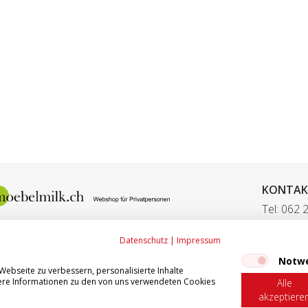
KONTAK
Tel: 062 
Fax: 062
Datenschutz
|
Impressum
E-Mail:
ve
Notw
ebseite zu verbessern, personalisierte Inhalte
itere Informationen zu den von uns verwendeten Cookies
Alle
akzeptiere
0 - 17.00 Freitag: 07.30 - 12.00 / 13.00 - 16.00