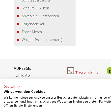
Schutzausrüstung
Schaum + Silikon
Abverkauf / Restposten
Hygieneartikel
Tonet Merch
Wagner-Produkte (extern)
ADRESSE:
Tosca Mobile
Tonet AG
Aarefeldstrasse 18
Deutsch
4658 Däniken
Wir verwenden Cookies
Wir können diese zur Analyse unserer Besucherdaten platzieren, um unsere W
anzuzeigen und Ihnen ein großartiges Webseiten-Erlebnis zu bieten. Für we
öffnen Sie die Einstellungen.
Öffnungszeiten: Montag - Donnerstag: 07.30 - 12.00 / 13.0