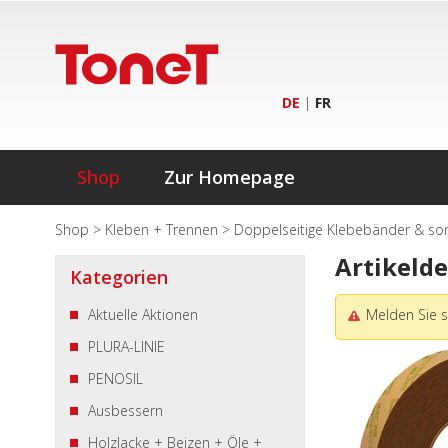
DE
|
FR
Shop
Zur Homepage
Shop
>
Kleben + Trennen
>
Doppelseitige Klebebänder & so
Artikelde
Kategorien
Aktuelle Aktionen
Melden Sie s
PLURA-LINIE
PENOSIL
Ausbessern
Holzlacke + Beizen + Öle +