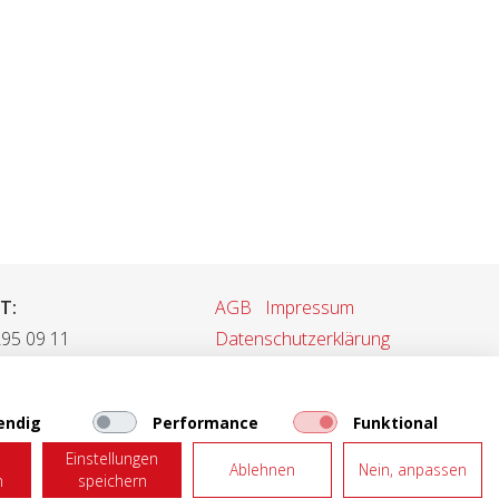
T:
AGB
Impressum
295 09 11
Datenschutzerklärung
 295 09 55
rkauf@tonet.ch
Web-Mail
endig
Performance
Funktional
Einstellungen
Ablehnen
Nein, anpassen
n
speichern