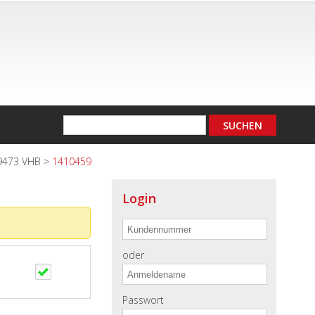
9473 VHB
>
1410459
Login
oder
Passwort