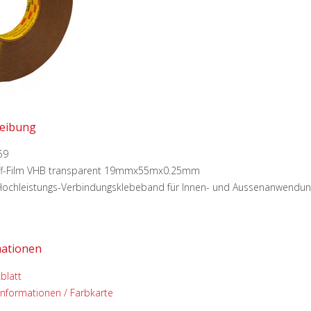
eibung
59
ff-Film VHB transparent 19mmx55mx0.25mm
ochleistungs-Verbindungsklebeband für Innen- und Aussenanwendung
mationen
blatt
informationen / Farbkarte